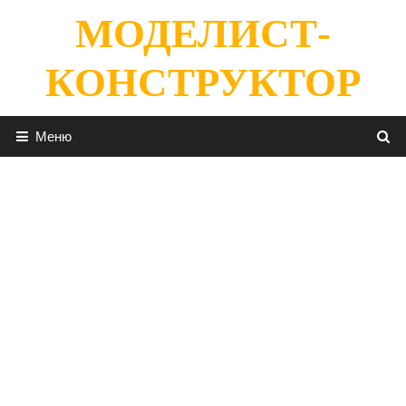
Перейти
МОДЕЛИСТ-
к
содержимому
КОНСТРУКТОР
Меню