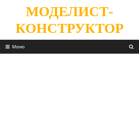
Перейти
МОДЕЛИСТ-
к
содержимому
КОНСТРУКТОР
Меню