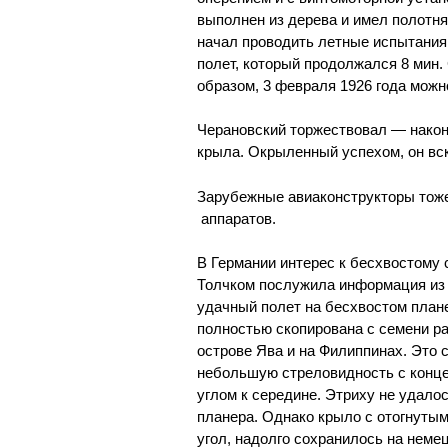
выполнен из дерева и имел полотнян
начал проводить летные испытания
полет, который продолжался 8 мин
образом, 3 февраля 1926 года можн
Черановский торжествовал — након
крыла. Окрыленный успехом, он вск
Зарубежные авиаконструкторы тож
аппаратов.
В Германии интерес к бесхвостому 
Толчком послужила информация из 
удачный полет на бесхвостом плане
полностью скопирована с семени ра
острове Ява и на Филиппинах. Это 
небольшую стреловидность с конц
углом к середине. Этриху не удало
планера. Однако крыло с отогнуты
угол, надолго сохранилось на неме