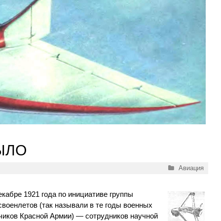
ЫЛО
Рубрики
Авиация
екабре 1921 года по инициативе группы
своенлетов (так называли в те годы военных
чиков Красной Армии) — сотрудников научной