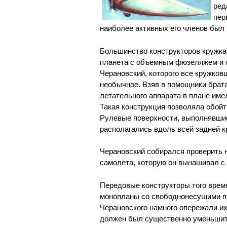
ред
пер
наиболее активных его членов был 
Большинство конструкторов кружк
планета с объемным фюзеляжем и 
Черановский, которого все кружков
необычное. Взяв в помощники брата
летательного аппарата в плане им
Такая конструкция позволяла обой
Рулевые поверхности, выполнявшие
располагались вдоль всей задней к
Черановский собирался проверить 
самолета, которую он вынашивал с
Передовые конструкторы того врем
монопланы со свободнонесущими пл
Черановского намного опережали их
должен был существенно уменьшить