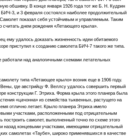
ую обшивку. В конце января 1926 года тот же Б. Н. Кудрин
 БИЧ-3, и 3 февраля состоялся наиболее продолжительный
. Самолет показал себя устойчивым и управляемым. Таким
о считать днем рождения
«Летающего крыла».
ец ему удалось доказать жизненность идеи обитаемого
оре приступил к созданию самолета БИЧ-7 такого же типа.
е работали над аналогичными схемами летательных
самолету типа «Летающее крыло» возник еще в 1906 году.
Вены, где австрийцу Ф. Веллсу удалось совершить первый
ре конструкции Г. Этриха. Форма крыла этого планера была
стения «цачонна» из семейства тыквенных, растущего на
семя отлично летает. Крыло планера Этриха имело
евыми участками, расположенными под отрицательным
сь построить самолет, выполненный точно по схеме этого
ми назад концевыми участками, имеющими отрицательный
цких самолетах «Таубе», широко применявшихся в качестве