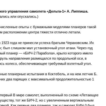
чного управления самолета «Дельта-1» А. Липпиша.
ались или опускались.)
очисленные опыты с бумажными моделями планеров такой
м расположении центра тяжести отлично летали.
1923 года не принесли успеха братьям Черановским. Их
х; был слишком мал установочный угол атаки. Через год
ный планер — «БИЧ-2 Парабола», крыло которого имело
 руль направления размещался по продольной оси, в
лось колесо, обеспечивающее требуемый взлетный угол.
ные планерные испытания в Коктебель, и на нем летчик Б.
з них два парящих с максимальной продолжительностью 1
т первый В мире самолет, выполненный по схеме «Летающее
 существу, тот же БИЧ-2, но с увеличенным вертикальным
овкой. Как первые два планера, так и самолет БИЧ-3 был