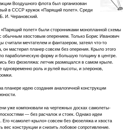
акции Воздушного флота был организован
вый в СССР кружок «Парящий полет». Среди
Б. И. Черановский.
а «Парящий полет» были сторонниками монопланной схемы
с обычным хвостовым оперением. Только Борис Иванович
цы считали мечтателем и фантазером, затеял что-то
, он мастерил планер совсем без оперения. Крыло этого
ело параболическую форму и большую толщину в центре.
тись без фюзеляжа: летчик размещался в самом крыле.
 одновременно роль и рулей высоты, и элеронов,
ромки.
на планере идею создания аналогичной конструкции
 юности.
ени уже компоновали на чертежных досках самолеты-
оскостями — без расчалок и стоек. Однако идеи
. Его «самолет-крыло» совсем без фюзеляжа и хвоста
 вес конструкции и снизить лобовое сопротивление.