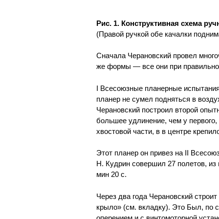
Рис. 1. Конструктивная схема ру
(Правой ручкой обе качалки подним
Сначала Черановский провел мног
же формы — все они при правильно
I
Всесоюзные планерные испытания 
планер не сумел подняться в возду
Черановский построил второй опыт
большее удлинение, чем у первого,
хвостовой части, в в центре крепи
Этот планер он привез на II
Всесоюз
Н. Кудрин совершил 27 полетов, и
мин 20 с.
Через два года Черановский строи
крыло» (см. вкладку). Это Был, по
оперением и с винтомоторной устан