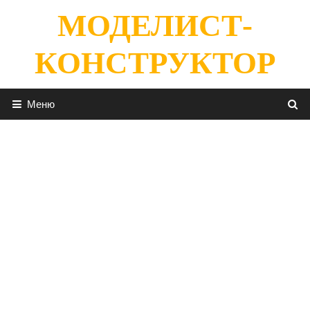
Перейти
МОДЕЛИСТ-
к
содержимому
КОНСТРУКТОР
Меню