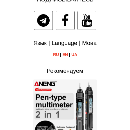
Язык | Language | Мова
RU
|
EN
|
UA
Рекомендуем