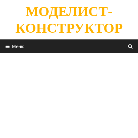
Перейти
МОДЕЛИСТ-
к
содержимому
КОНСТРУКТОР
Меню