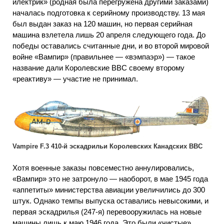
илектрик» (родная была перегружена другими заказами)
началась подготовка к серийному производству. 13 мая
был выдан заказ на 120 машин, но первая серийная
машина взлетела лишь 20 апреля следующего года. До
победы оставались считанные дни, и во второй мировой
войне «Вампир» (правильнее — «вэмпаэр») — такое
название дали Королевские ВВС своему второму
«реактиву» — участие не принимал.
Vampire F.3 410-й эскадрильи Королевских Канадских ВВС
Хотя военные заказы повсеместно аннулировались,
«Вампир» это не затронуло — наоборот, в мае 1945 года
«аппетиты» министерства авиации увеличились до 300
штук. Однако темпы выпуска оставались невысокими, и
первая эскадрилья (247-я) перевооружилась на новые
машины лишь к маю 1946 года. Это были «чистые»