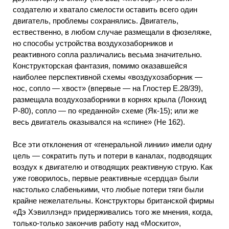
создателю и хватало смелости оставить всего один
двигатель, проблемы сохранялись. Двигатель,
ествественно, в любом случае размещали в фюзеляже,
но способы устройства воздухозаборников и
реактивного сопла различались весьма значительно.
Конструкторская фантазия, помимо оказавшейся
наиболее перспективной схемы «воздухозаборник —
нос, сопло — хвост» (впервые — на Глостер Е.28/39),
размещала воздухозаборники в корнях крыла (Лонхид
Р-80), сопло — по «реданной» схеме (Як-15); или же
весь двигатель оказывался на «спине» (Не 162).
Все эти отклонения от «генеральной линии» имели одну
цель — сократить путь и потери в каналах, подводящих
воздух к двигателю и отводящих реактивную струю. Как
уже говорилось, первые реактивные «сердца» были
настолько слабенькими, что любые потери тяги были
крайне нежелательны. Конструкторы британской фирмы
«Дэ Хэвиллэнд» придерживались того же мнения, когда,
только-только закончив работу над «Москито»,