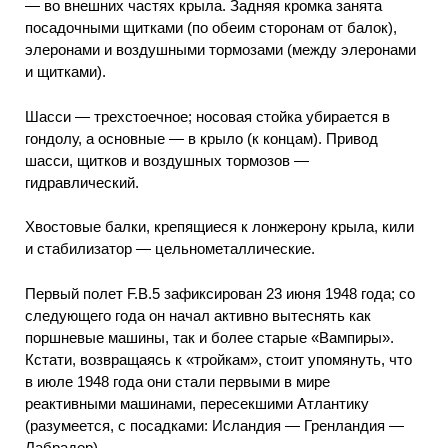
— во внешних частях крыла. Задняя кромка занята
посадочными щитками (по обеим сторонам от балок),
элеронами и воздушными тормозами (между элеронами
и щитками).
Шасси — трехстоечное; носовая стойка убирается в
гондолу, а основные — в крыло (к концам). Привод
шасси, щитков и воздушных тормозов —
гидравлический.
Хвостовые балки, крепящиеся к лонжерону крыла, кили
и стабилизатор — цельнометаллические.
Первый полет F.B.5 зафиксирован 23 июня 1948 года; со
следующего года он начал активно вытеснять как
поршневые машины, так и более старые «Вампиры».
Кстати, возвращаясь к «тройкам», стоит упомянуть, что
в июле 1948 года они стали первыми в мире
реактивными машинами, пересекшими Атлантику
(разумеется, с посадками: Исландия — Гренландия —
Лабрадор).