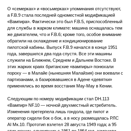
О «семерках» и «восьмерках» упоминания отсутствуют,
a F.B.9 стала последней одноместной модификацией
«Вампира». Фактически это был F.B.5, приспособленный
для службы в жарком климате: машина оснащалась тем
же двигателем, что и F.B.6; кроме того, особое внимание
обратили на охлаждение и кондиционирование
пилотской кабины. Выпуск F.B.9 начался в конце 1951
года, завершился два года спустя. Все эти машины
служили на Ближнем, Среднем и Дальнем Востоке. В
этих жарких краях британские «вампиры» понюхали
пороху — в Малайе (нынешняя Малайзия) они воевали с
партизанами, а базировавшиеся в Адене «девятки»
применялись во время восстания May-May в Кении.
Следующим по номеру модификации стал DH.113
«Вампир» NF.10 — ночной двухместный истребитель.
Изменения претерпела лишь гондола, где пилот и
оператор сидели бок о бок, а в носу размещалась РЛС
AI Мк.10. Прототип взлетел 28 августа 1949 года; а 95
этих машин, служивших с 1951 по 1954 год, заменили