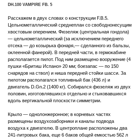
DH.100 VAMPIRE FВ. 5
Расскажем в двух словах о конструкции F.B.5.
Цельнометаллический среднеплан со свободнонесущим
хвостовым оперением. Фюзеляж (центральная гондола)
— цельнометаллический (за исключением переднего
отсека — до козырька фонаря,— сделанного из бальзы,
оклеенной фанерой). В передней части, в гермокабине
располагается пилот. Под ним размещено вооружение (4
пушки «Бритиш Испано» 20 мм; боезапас — по 150
снарядов на ствол) и ниша передней стойки шасси. За
пилотом располагался топливный бак (436 л) и
двигатель D.Gn.2 (1400 кг). Собирался фюзеляж из двух
половин, изготовлявшихся отдельно и стыковавшихся
вдоль вертикальной плоскости симметрии.
Крыло — однолонжеронное; в корневых частях
размещены воздухозаборники и каналы подвода
воздуха к двигателю. В центроплане расположены два
241-литровых бака, еще 6 баков общей емкостью 562 л