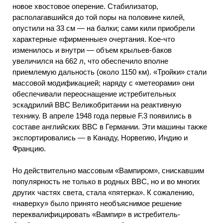
новое хвостовое оперение. Стабилизатор,
располагавшийся до той поры на половине килей,
опустили на 33 см — на балки; сами кили приобрели
характерные «фирменные» очертания. Кое-что
изменилось и внутри — объем крыльев-баков
увеличился на 662 л, что обеспечило вполне
приемлемую дальность (около 1150 км). «Тройки» стали
массовой модификацией; наряду с «метеорами» они
обеспечивали переоснащение истребительных
эскадрилий ВВС Великобритании на реактивную
технику. В апреле 1948 года первые F.3 появились в
составе английских ВВС в Германии. Эти машины также
экспортировались — в Канаду, Норвегию, Индию и
Францию.
Но действительно массовым «Вампиром», снискавшим
популярность не только в родных ВВС, но и во многих
других частях света, стала «пятерка». К сожалению,
«наверху» было принято необъяснимое решение
переквалифицировать «Вампир» в истребитель-