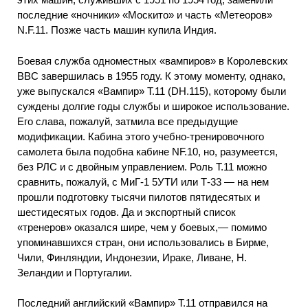
последние «ночники» «Москито» и часть «Метеоров»
N.F.11. Позже часть машин купила Индия.
Боевая служба одноместных «вампиров» в Королевских
ВВС завершилась в 1955 году. К этому моменту, однако,
уже выпускался «Вампир» Т.11 (DH.115), которому были
суждены долгие годы службы и широкое использование.
Его слава, пожалуй, затмила все предыдущие
модификации. Кабина этого учебно-тренировочного
самолета была подобна кабине NF.10, но, разумеется,
без РЛС и с двойным управлением. Роль Т.11 можно
сравнить, пожалуй, с МиГ-1 5УТИ или Т-33 — на нем
прошли подготовку тысячи пилотов пятидесятых и
шестидесятых годов. Да и экспортный список
«тренеров» оказался шире, чем у боевых,— помимо
упоминавшихся стран, они использовались в Бирме,
Чили, Финляндии, Индонезии, Ираке, Ливане, Н.
Зеландии и Португалии.
Последний английский «Вампир» Т.11 отправился на