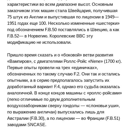
характеристики во всем диапазоне высот. Основным
заказчиком этих машин стала Швейцария, получившая
75 штук из Англии и выпустившая по лицензии в 1949—
1951 годах еще 100. Несколько измененные «шестерки»
под обозначением F.B.50 поставлялись в Швецию, а как
F.B.52— в Норвегию. Королевские ВВС эту
модификацию не использовали.
Пришло время сказать и о «боковой» ветви развития
«Вампиров», с двигателями Роллс-Ройс «Nene» (1700 кг).
Первые опыты провели на трех «единичках»,
обозначенных по такому случаю F.2. Они так и остались
опытными, а в серию предполагалось запустить их
доработанный вариант F.4, однако его судьба оказалась
аналогичной. В конце концов машины с «роллс-ройсами»
(легко отличимые по двум дополнительным
воздухозаборникам сверху гондолы — «слоновьи уши»,
по выражению англичан) выпускались лишь для
Австралии (F.B.30), а по лицензии — во Франции (F.B.51)
заводами SNCASE.