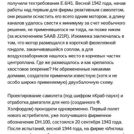
получили техтребования Е.6/41. Весной 1942 года, начав
работы над первым для фирмы реактивным самолетом,
они решили оснастить его всего одним мотором, а длину
каналов удалось свести к минимуму за счет необычного
решения, не применявшегося ни тогда, ни позже никем
(за исключением SAAB J21R). Изюминка заключалась в
том, что мотор размещался в короткой фюзеляжной
гондоле, заканчивавшейся соплом, а для
воздухозаборников нашлось место в корневых частях
центроплана. Где же размещалось и как крепилось
хвостовое оперение? Не обремененные никакими
догмами, создатели применили известную (хотя и не
особо широко применяемую) двухбалочную схему.
Проектирование самолета (под шифром «Краб-паук») и
отработка двигателя для него (созданного Ф.
Хэлфордом) проходили одновременно. Первый полет
нового истребителя, уже получившего фирменное
обозначение DH.100, состоялся 20 сентября 1943 года.
После испытаний, весной 1944 года, на фирме «Инглиш