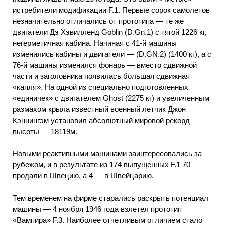
истребители модификации F.1. Первые сорок самолетов
незначительно отличались от прототипа — те же
двигатели Дэ Хэвилленд Goblin (D.Gn.1) с тягой 1226 кг,
негерметичная кабина. Начиная с 41-й машины
изменились кабины и двигатели — (D.GN.2) (1400 кг), а с
76-й машины изменился фонарь — вместо сдвижной
части и заголовника появилась большая сдвижная
«капля». На одной из специально подготовленных
«единичек» с двигателем Ghost (2275 кг) и увеличенным
размахом крыла известный военный летчик Джон
Кэннингэм установил абсолютный мировой рекорд
высоты — 18119м.
Новыми реактивными машинами заинтересовались за
рубежом, и в результате из 174 выпущенных F.1 70
продали в Швецию, а 4 — в Швейцарию.
Тем временем на фирме старались раскрыть потенциал
машины — 4 ноября 1946 года взлетел прототип
«Вампира» F.3. Наиболее отчетливым отличием стало