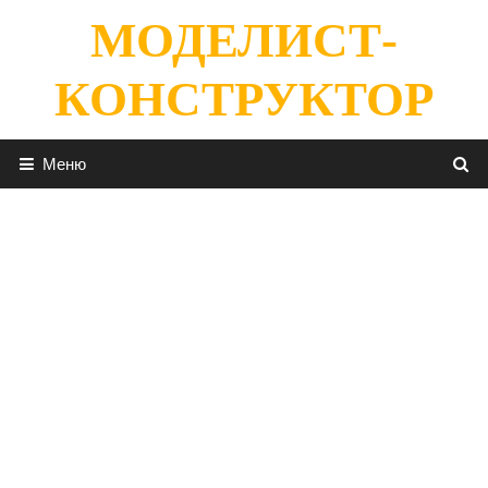
Перейти
МОДЕЛИСТ-
к
содержимому
КОНСТРУКТОР
Меню