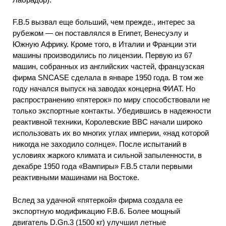
F.B.5 вызвал еще больший, чем прежде., интерес за
рубежом — он поставлялся в Египет, Венесуэлу и
Южную Африку. Кроме того, в Италии и Франции эти
машины производились по лицензии. Первую из 67
машин, собранных из английских частей, французская
фирма SNCASE сделала в январе 1950 года. В том же
году начался выпуск на заводах концерна ФИАТ. Но
распространению «пятерок» по миру способствовали не
только экспортные контакты. Убедившись в надежности
реактивной техники, Королевские ВВС начали широко
использовать их во многих углах империи, «над которой
никогда не заходило солнце». После испытаний в
условиях жаркого климата и сильной запыленности, в
декабре 1950 года «Вампиры» F.B.5 стали первыми
реактивными машинами на Востоке.
Вслед за удачной «пятеркой» фирма создала ее
экспортную модификацию F.B.6. Более мощный
двигатель D.Gn.3 (1500 кг) улучшил летные