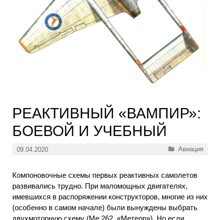
РЕАКТИВНЫЙ «ВАМПИР»:
БОЕВОЙ И УЧЕБНЫЙ
Рубрики
Авиация
09.04.2020
Компоновочные схемы первых реактивных самолетов
развивались трудно. При маломощных двигателях,
имевшихся в распоряжении конструкторов, многие из них
(особенно в самом начале) были вынуждены выбрать
двухмоторную схему (Me 262, «Метеор»). Но если