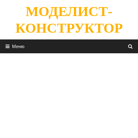
Перейти
МОДЕЛИСТ-
к
содержимому
КОНСТРУКТОР
Меню