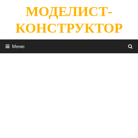
Перейти
МОДЕЛИСТ-
к
содержимому
КОНСТРУКТОР
Меню