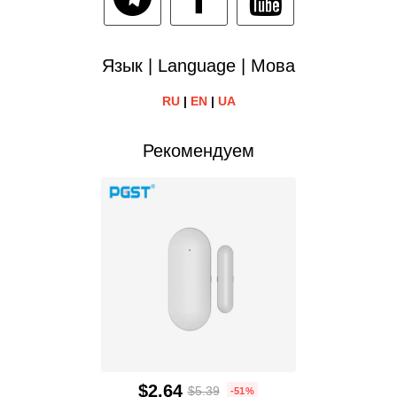
Язык | Language | Мова
RU
|
EN
|
UA
Рекомендуем
$2.64
$5.39
-51%