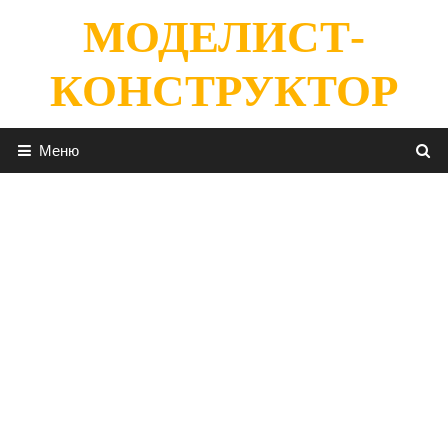
Перейти
МОДЕЛИСТ-
к
содержимому
КОНСТРУКТОР
Меню