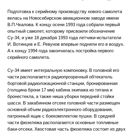
Подготовка к серийному производству нового самолета
велась на Новосибирском авиационном заводе имени
В.П.Чкалова. К концу осени 1993 года собрали первый
опытный самолет, которому присвоили обозначение
Су-34, и уже 18 декабря 1993 года летчики-испытатели
И. Вотинцев и Е. Ревунов впервые подняли его в воздух.
А к концу 1994 года закончилась постройка первого
серийного самолета.
Су-34 имеет интегральную компоновку. В головной его
части располагается радиопрозрачный обтекатель
бортовой радиолокационной станции, бронированная
(толщина брони 17 мм) кабина экипажа из титана и
бронестекла, а также ниша уборки передней стойки
шасси. В закабинном отсеке головной части размещен
основной объем радиоэлектронного оборудования,
патронный ящик с боекомплектом пушки. В средней
части фюзеляжа располагаются основные топливные
баки-отсеки. Хвостовая часть фюзеляжа состоит из двух