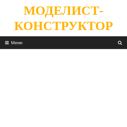
Перейти
МОДЕЛИСТ-
к
содержимому
КОНСТРУКТОР
Меню