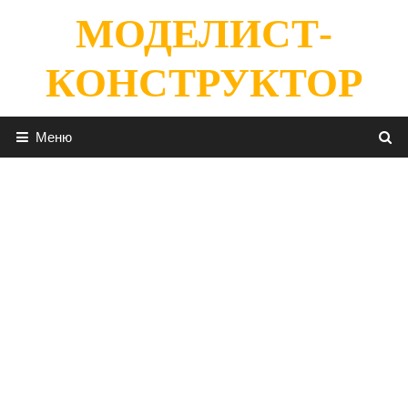
Перейти
МОДЕЛИСТ-
к
содержимому
КОНСТРУКТОР
Меню