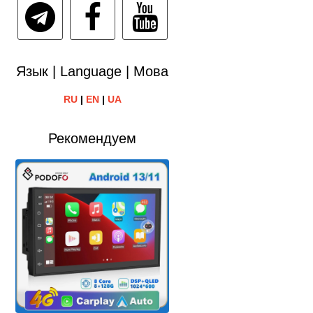
Язык | Language | Мова
RU
|
EN
|
UA
Рекомендуем