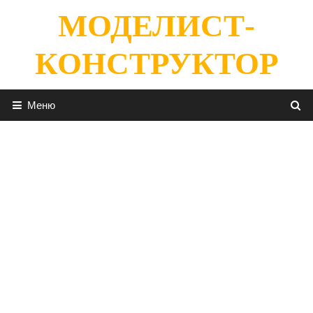
Перейти
МОДЕЛИСТ-
к
содержимому
КОНСТРУКТОР
Меню