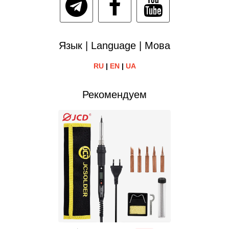
Язык | Language | Мова
RU
|
EN
|
UA
Рекомендуем