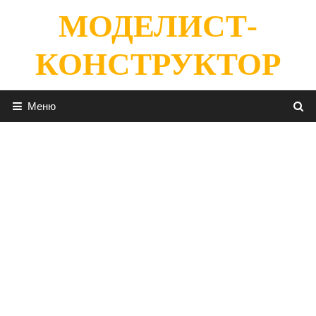
Перейти
МОДЕЛИСТ-
к
содержимому
КОНСТРУКТОР
Меню