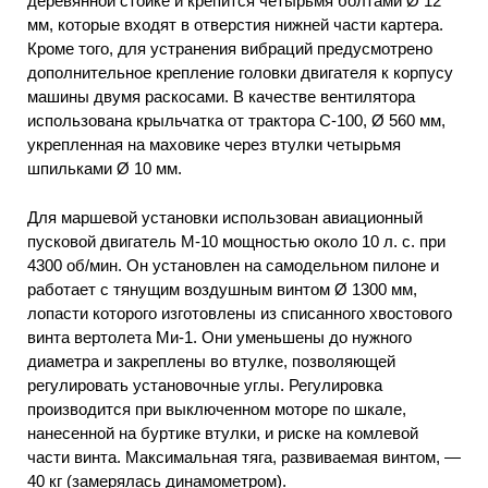
деревянной стойке и крепится четырьмя болтами Ø 12
мм, которые входят в отверстия нижней части картера.
Кроме того, для устранения вибраций предусмотрено
дополнительное крепление головки двигателя к корпусу
машины двумя раскосами. В качестве вентилятора
использована крыльчатка от трактора С-100, Ø 560 мм,
укрепленная на маховике через втулки четырьмя
шпильками Ø 10 мм.
Для маршевой установки использован авиационный
пусковой двигатель М-10 мощностью около 10 л. с. при
4300 об/мин. Он установлен на самодельном пилоне и
работает с тянущим воздушным винтом Ø 1300 мм,
лопасти которого изготовлены из списанного хвостового
винта вертолета Ми-1. Они уменьшены до нужного
диаметра и закреплены во втулке, позволяющей
регулировать установочные углы. Регулировка
производится при выключенном моторе по шкале,
нанесенной на буртике втулки, и риске на комлевой
части винта. Максимальная тяга, развиваемая винтом, —
40 кг (замерялась динамометром).