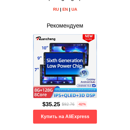
RU
|
EN
|
UA
Рекомендуем
$35.25
$92.76
-62%
Купить на AliExpress