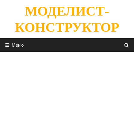
Перейти
МОДЕЛИСТ-
к
содержимому
КОНСТРУКТОР
Меню