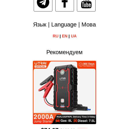
Язык | Language | Мова
RU
|
EN
|
UA
Рекомендуем