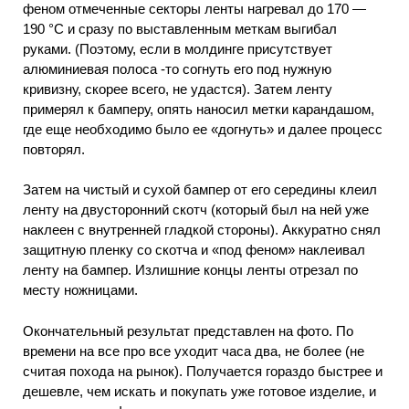
феном отмеченные секторы ленты нагревал до 170 —
190 °С и сразу по выставленным меткам выгибал
руками. (Поэтому, если в молдинге присутствует
алюминиевая полоса -то согнуть его под нужную
кривизну, скорее всего, не удастся). Затем ленту
примерял к бамперу, опять наносил метки карандашом,
где еще необходимо было ее «догнуть» и далее процесс
повторял.
Затем на чистый и сухой бампер от его середины клеил
ленту на двусторонний скотч (который был на ней уже
наклеен с внутренней гладкой стороны). Аккуратно снял
защитную пленку со скотча и «под феном» наклеивал
ленту на бампер. Излишние концы ленты отрезал по
месту ножницами.
Окончательный результат представлен на фото. По
времени на все про все уходит часа два, не более (не
считая похода на рынок). Получается гораздо быстрее и
дешевле, чем искать и покупать уже готовое изделие, и