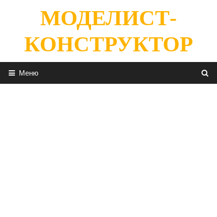
Перейти
МОДЕЛИСТ-
к
содержимому
КОНСТРУКТОР
Меню