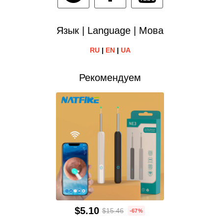
Язык | Language | Мова
RU
|
EN
|
UA
Рекомендуем
$5.10
$15.46
-67%