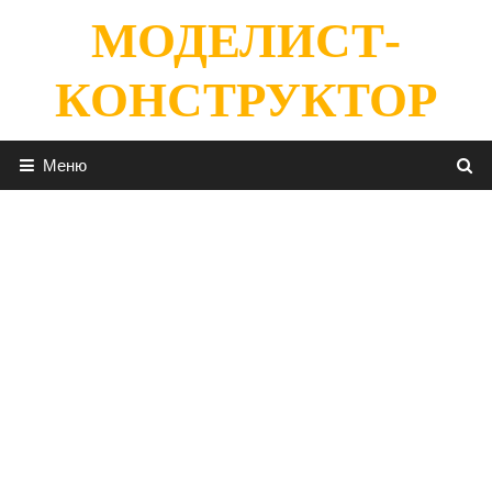
Перейти
МОДЕЛИСТ-
к
содержимому
КОНСТРУКТОР
Меню