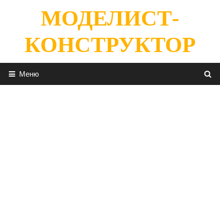
Перейти
МОДЕЛИСТ-
к
содержимому
КОНСТРУКТОР
Меню