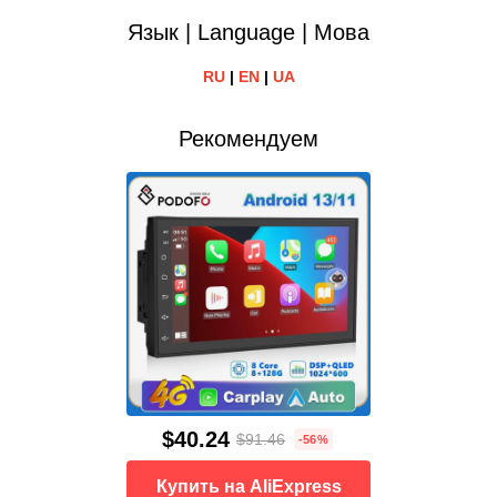
Язык | Language | Мова
RU
|
EN
|
UA
Рекомендуем
$40.24
$91.46
-56%
Купить на AliExpress