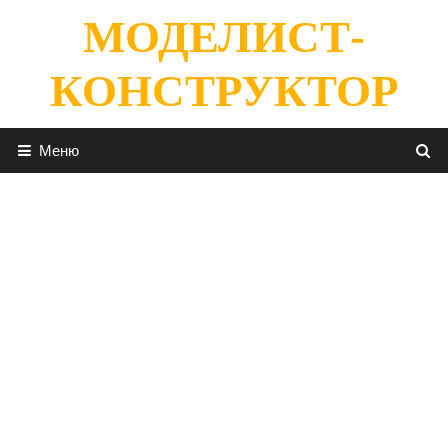
Перейти
МОДЕЛИСТ-
к
содержимому
КОНСТРУКТОР
Меню