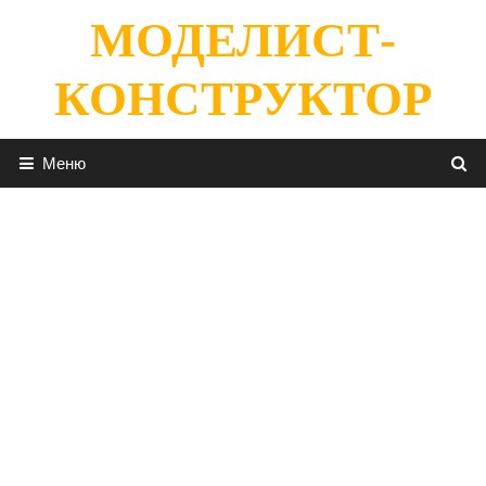
Перейти
МОДЕЛИСТ-
к
содержимому
КОНСТРУКТОР
Меню