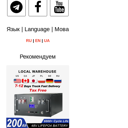
Язык | Language | Мова
RU
|
EN
|
UA
Рекомендуем