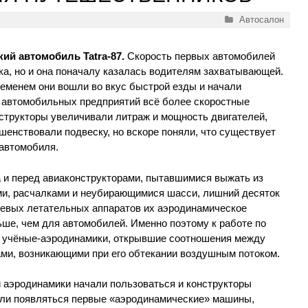
Рубрики
Автосалон
ий автомобиль Tatra-87.
Скорость первых автомобилей
а, но и она поначалу казалась водителям захватывающей.
еменем они вошли во вкус быстрой езды и начали
т автомобильных предприятий всё более скоростные
структоры увеличивали литраж и мощность двигателей,
шенствовали подвеску, но вскоре поняли, что существует
 автомобиля.
а и перед авиаконструкторами, пытавшимися выжать из
и, расчалками и неубирающимися шасси, лишний десяток
боевых летательных аппаратов их аэродинамическое
ше, чем для автомобилей. Именно поэтому к работе по
 учёные-аэродинамики, открывшие соотношения между
ами, возникающими при его обтекании воздушным потоком.
 аэродинамики начали пользоваться и конструкторы
али появляться первые «аэродинамические» машины,