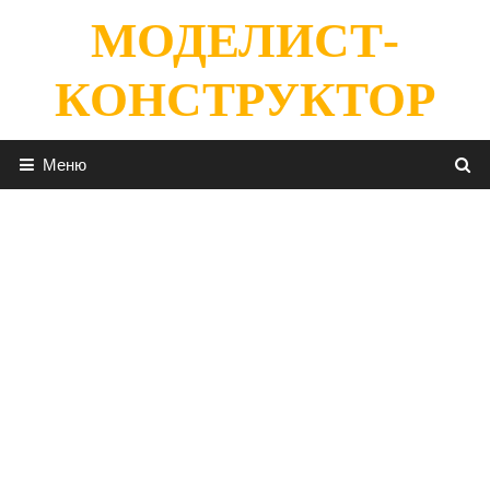
Перейти
МОДЕЛИСТ-
к
содержимому
КОНСТРУКТОР
Меню