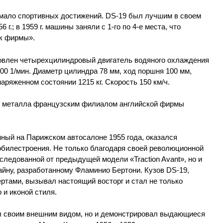
мало спортивных достижений. DS-19 был лучшим в своем
 г.; в 1959 г. машины заняли с 1-го по 4-е места, что
к фирмы».
новлен четырехцилиндровый двигатель водяного охлаждения
4500 1/мин. Диаметр цилиндра 78 мм, ход поршня 100 мм,
наряженном состоянии 1215 кг. Скорость 150 км/ч.
из металла французским филиалом английской фирмы
нный на Парижском автосалоне 1955 года, оказался
билестроения. Не только благодаря своей революционной
следованной от предыдущей модели «Traction Avant», но и
йну, разработанному Фламинио Бертони. Кузов DS-19,
тами, вызывал настоящий восторг и стал не только
 и иконой стиля.
л своим внешним видом, но и демонстрировал выдающиеся