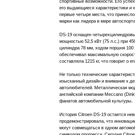
спортивные возможности. Его успех
его выдающиеся характеристики и н
первые четыре места, что принесл
марки как лидера в мире автоспорта
DS-19 оснащен четырехцилиндровы
мощностью 52,5 кВт (75 л.с.) при 4
цилиндра 78 мм, ходом поршня 100
обеспечивал максимальную скорост
составляла 1215 кг, что говорит о е
Не только технические характерист
изысканный дизайн и внимание к д
автолюбителей. Металлическая мо
английской компании Meccano (Dink
фанатов автомобильной культуры.
История Citroen DS-19 остается не
продемонстрировала, что инновации
могут совмещаться в одном автомоб
символом прогресса. Сегодня Citr