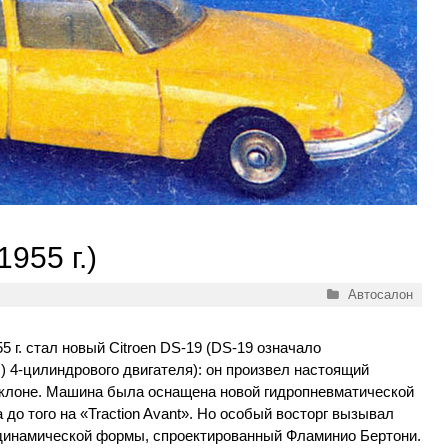
955 г.)
Рубрики
Автосалон
 г. стал новый Citroen DS-19 (DS-19 означало
) 4-цилиндрового двигателя): он произвел настоящий
клоне. Машина была оснащена новой гидропневматической
 до того на «Traction Avant». Но особый восторг вызывал
динамической формы, спроектированный Фламинио Бертони.