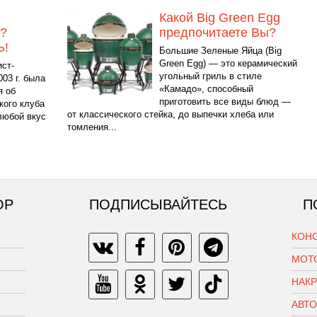
Какой Big Green Egg
?
предпочитаете Вы?
!
Большие Зеленые Яйца (Big
Green Egg) — это керамический
ст-
угольный гриль в стиле
003 г. была
«Камадо», способный
я об
приготовить все виды блюд —
кого клуба
от классического стейка, до выпечки хлеба или
любой вкус
томления...
ОР
ПОДПИСЫВАЙТЕСЬ
П
КОН
МОТ
НАК
АВТ