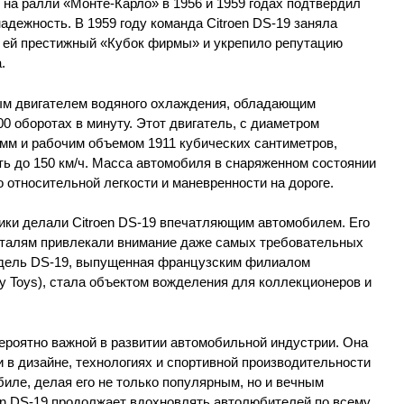
 на ралли «Монте-Карло» в 1956 и 1959 годах подтвердил
адежность. В 1959 году команда Citroen DS-19 заняла
о ей престижный «Кубок фирмы» и укрепило репутацию
.
м двигателем водяного охлаждения, обладающим
500 оборотах в минуту. Этот двигатель, с диаметром
 мм и рабочим объемом 1911 кубических сантиметров,
ь до 150 км/ч. Масса автомобиля в снаряженном состоянии
го относительной легкости и маневренности на дороге.
ики делали Citroen DS-19 впечатляющим автомобилем. Его
еталям привлекали внимание даже самых требовательных
дель DS-19, выпущенная французским филиалом
y Toys), стала объектом вожделения для коллекционеров и
вероятно важной в развитии автомобильной индустрии. Она
 в дизайне, технологиях и спортивной производительности
иле, делая его не только популярным, но и вечным
oen DS-19 продолжает вдохновлять автолюбителей по всему