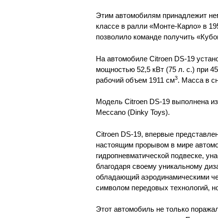
Этим автомобилям принадлежит не
классе в ралли «Монте-Карло» в 1956
позволило команде получить «Кубо
На автомобиле Citroen DS-19 уста
мощностью 52,5 кВт (75 л. с.) при 
3
рабочий объем 1911 см
. Масса в с
Модель Citroen DS-19 выполнена 
Meccano (Dinky Toys).
Citroen DS-19, впервые представле
настоящим прорывом в мире автомо
гидропневматической подвеске, уна
благодаря своему уникальному диза
обладающий аэродинамическими чер
символом передовых технологий, но
Этот автомобиль не только поража