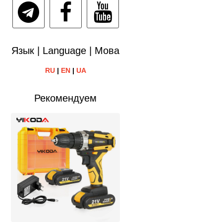
Язык | Language | Мова
RU
|
EN
|
UA
Рекомендуем