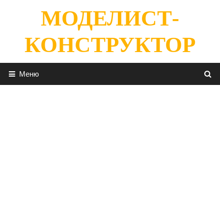
Перейти
МОДЕЛИСТ-
к
содержимому
КОНСТРУКТОР
Меню