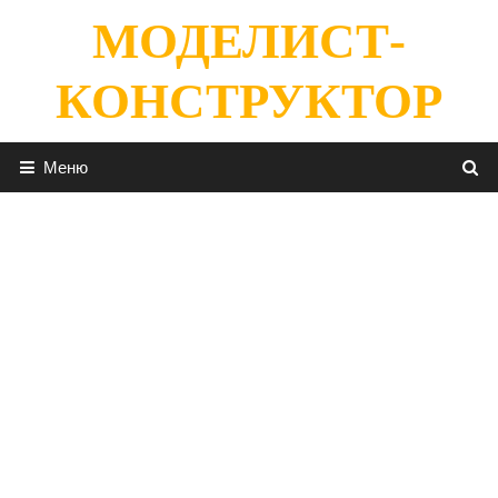
Перейти
МОДЕЛИСТ-
к
содержимому
КОНСТРУКТОР
Меню