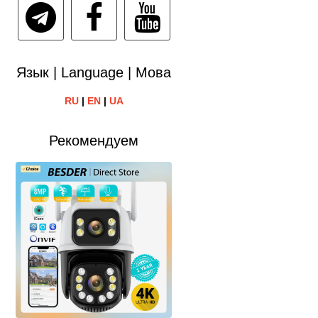
Язык | Language | Мова
RU
|
EN
|
UA
Рекомендуем