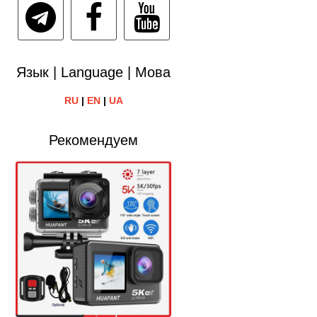
Язык | Language | Мова
RU
|
EN
|
UA
Рекомендуем