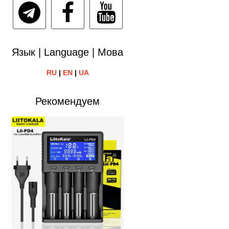
Язык | Language | Мова
RU
|
EN
|
UA
Рекомендуем