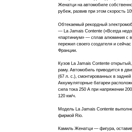
Женатци на автомобиле собственно
рубеж, развив при этом скорость 105
Обтекаемый рекордный электромоби
— La Jamais Contente («Всегда нед
«партиниум» — сплав алюминия с 
пережил своего создателя и сейчас
Франции.
Кузов La Jamais Contente открытый
раму. Автомобиль приводится в дв
(67 л. с.), смонтированных в задне
Аккумуляторные батареи расположе
сила тока 250 А при напряжении 200
120 км/ч.
Модель La Jamais Contente выполне
фирмой Rio.
Камиль Женатци — фигура, остави