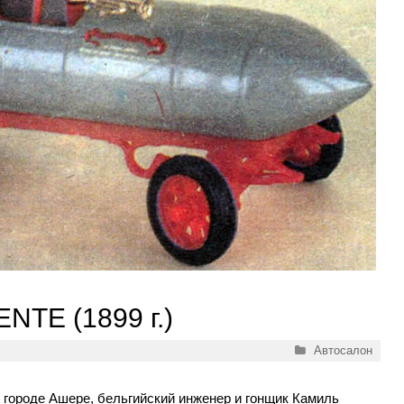
NTE (1899 г.)
Рубрики
Автосалон
в городе Ашере, бельгийский инженер и гонщик Камиль