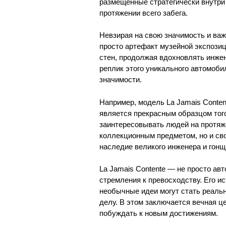
размещённые стратегически внутри 
протяжении всего забега.
Невзирая на свою значимость и важ
просто артефакт музейной экспозиц
стен, продолжая вдохновлять инжен
реплик этого уникального автомоби
значимости.
Например, модель La Jamais Conten
является прекрасным образцом того
заинтересовывать людей на протяже
коллекционным предметом, но и сво
наследие великого инженера и гонщ
La Jamais Contente — не просто ав
стремления к превосходству. Его и
необычные идеи могут стать реальн
делу. В этом заключается вечная ц
побуждать к новым достижениям.