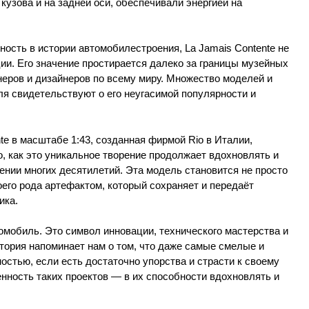
кузова и на задней оси, обеспечивали энергией на
ность в истории автомобилестроения, La Jamais Contente не
ии. Его значение простирается далеко за границы музейных
еров и дизайнеров по всему миру. Множество моделей и
ля свидетельствуют о его неугасимой популярности и
te в масштабе 1:43, созданная фирмой Rio в Италии,
, как это уникальное творение продолжает вдохновлять и
нии многих десятилетий. Эта модель становится не просто
его рода артефактом, который сохраняет и передаёт
ика.
томобиль. Это символ инновации, технического мастерства и
стория напоминает нам о том, что даже самые смелые и
остью, если есть достаточно упорства и страсти к своему
енность таких проектов — в их способности вдохновлять и