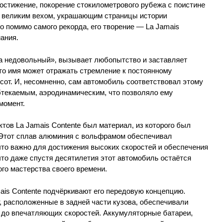
достижение, покорение стокилометрового рубежа с поистине
 великим вехом, украшающим страницы истории
 помимо самого рекорда, его творение — La Jamais
мания.
да недовольный», вызывает любопытство и заставляет
то имя может отражать стремление к постоянному
от. И, несомненно, сам автомобиль соответствовал этому
текаемым, аэродинамическим, что позволяло ему
момент.
тов La Jamais Contente был материал, из которого был
. Этот сплав алюминия с вольфрамом обеспечивал
 что важно для достижения высоких скоростей и обеспечения
что даже спустя десятилетия этот автомобиль остаётся
о мастерства своего времени.
ais Contente подчёркивают его передовую концепцию.
 расположенные в задней части кузова, обеспечивали
 до впечатляющих скоростей. Аккумуляторные батареи,