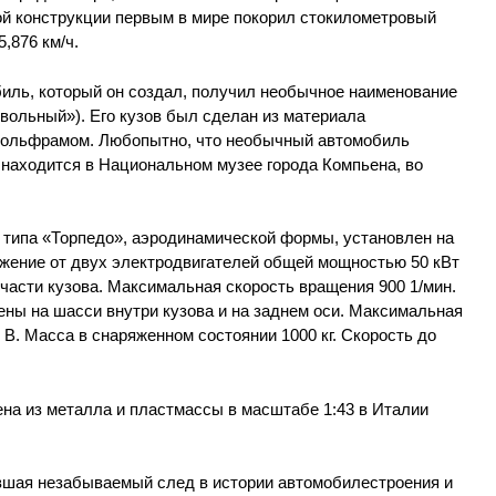
й конструкции первым в мире покорил стокилометровый
,876 км/ч.
ль, который он создал, получил необычное наименование
овольный»). Его кузов был сделан из материала
вольфрамом. Любопытно, что необычный автомобиль
 находится в Национальном музее города Компьена, во
, типа «Торпедо», аэродинамической формы, установлен на
ижение от двух электродвигателей общей мощностью 50 кВт
й части кузова. Максимальная скорость вращения 900 1/мин.
ны на шасси внутри кузова и на заднем оси. Максимальная
 В. Масса в снаряженном состоянии 1000 кг. Скорость до
на из металла и пластмассы в масштабе 1:43 в Италии
вшая незабываемый след в истории автомобилестроения и