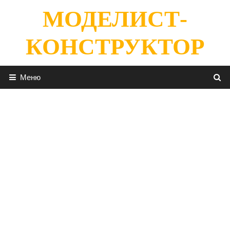
Перейти
МОДЕЛИСТ-
к
содержимому
КОНСТРУКТОР
Меню