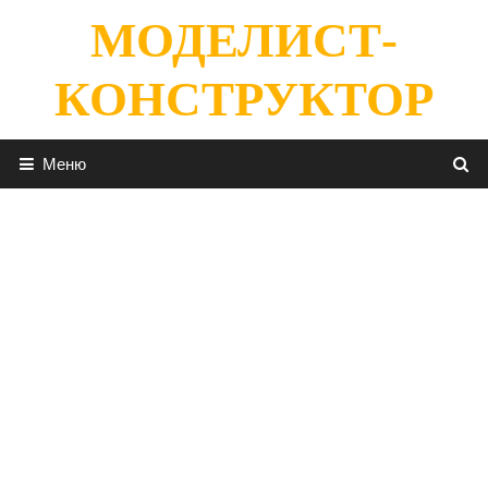
Перейти
МОДЕЛИСТ-
к
содержимому
КОНСТРУКТОР
Меню