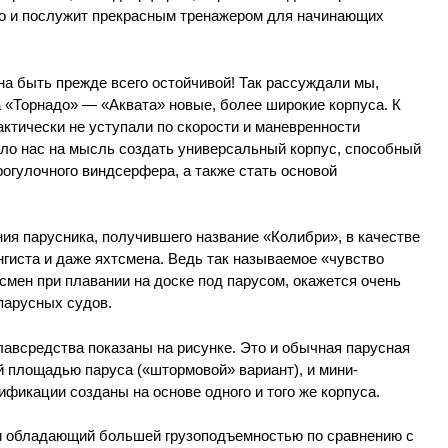
 но и послужит прекрасным тренажером для начинающих
а быть прежде всего остойчивой! Так рассуждали мы,
 «Торнадо» — «Аквата» новые, более широкие корпуса. К
ктически не уступали по скорости и маневренности
ело нас на мысль создать универсальный корпус, способный
огулочного виндсерфера, а также стать основой
ия парусника, получившего название «Колибри», в качестве
гиста и даже яхтсмена. Ведь так называемое «чувство
тсмен при плавании на доске под парусом, окажется очень
парусных судов.
авсредства показаны на рисунке. Это и обычная парусная
й площадью паруса («штормовой» вариант), и мини-
ификации созданы на основе одного и того же корпуса.
и обладающий большей грузоподъемностью по сравнению с