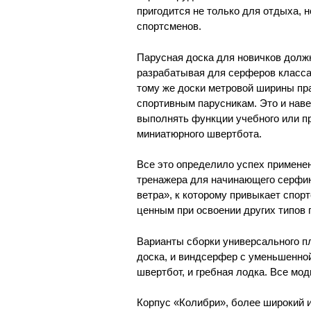
пригодится не только для отдыха,
спортсменов.
Парусная доска для новичков должн
разрабатывая для серферов класса
тому же доски метровой ширины пра
спортивным парусникам. Это и нав
выполнять функции учебного или пр
миниатюрного швертбота.
Все это определило успех применен
тренажера для начинающего серфин
ветра», к которому привыкает спор
ценным при освоении других типов 
Варианты сборки универсального пл
доска, и виндсерфер с уменьшенно
швертбот, и гребная лодка. Все мод
Корпус «Колибри», более широкий 