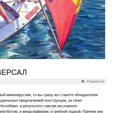
ВЕРСАЛ
Рубрики
Разработки
ый минипарусник, то вы сразу же станете обладателем
суденышко предлагаемой конструкции, за свою
«Колибри», в результате совсем несложного
ертботом, и виндсерфером, и гребной лодкой. Причем оно