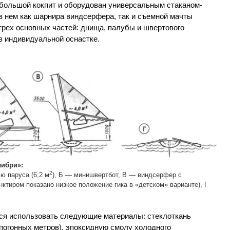
ебольшой кокпит и оборудован универсальным стаканом-
в нем как шарнира виндсерфера, так и съемной мачты
трех основных частей: днища, палубы и швертового
в индивидуальной оснастке.
либри»:
2
 паруса (6,2 м
), Б — минишвертбот, В — виндсерфер с
унктиром показано низкое положение гика в «детском» варианте), Г
ся использовать следующие материалы: стеклоткань
 погонных метров), эпоксидную смолу холодного