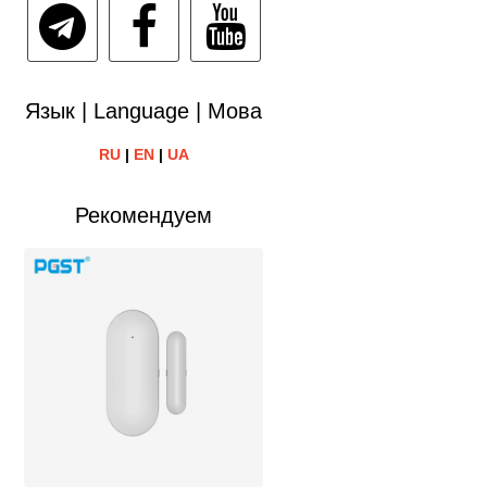
Язык | Language | Мова
RU
|
EN
|
UA
Рекомендуем