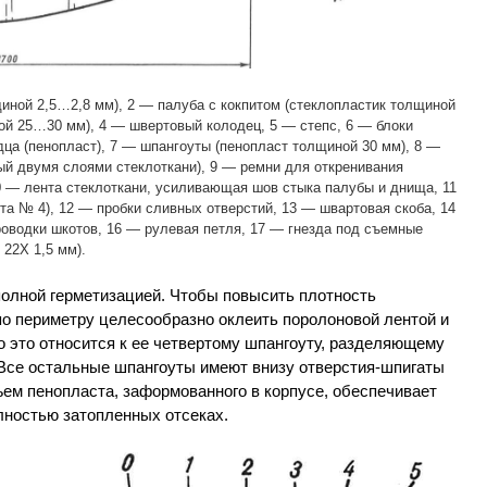
иной 2,5…2,8 мм), 2 — палуба с кокпитом (стеклопластик толщиной
ой 25…30 мм), 4 — швертовый колодец, 5 — степс, 6 — блоки
дца (пенопласт), 7 — шпангоуты (пенопласт толщиной 30 мм), 8 —
ый двумя слоями стеклоткани), 9 — ремни для откренивания
0 — лента стеклоткани, усиливающая шов стыка палубы и днища, 11
та № 4), 12 — пробки сливных отверстий, 13 — швартовая скоба, 14
оводки шкотов, 16 — рулевая петля, 17 — гнезда под съемные
22Х 1,5 мм).
олной герметизацией. Чтобы повысить плотность
по периметру целесообразно оклеить поролоновой лентой и
 это относится к ее четвертому шпангоуту, разделяющему
 Все остальные шпангоуты имеют внизу отверстия-шпигаты
ем пенопласта, заформованного в корпусе, обеспечивает
лностью затопленных отсеках.