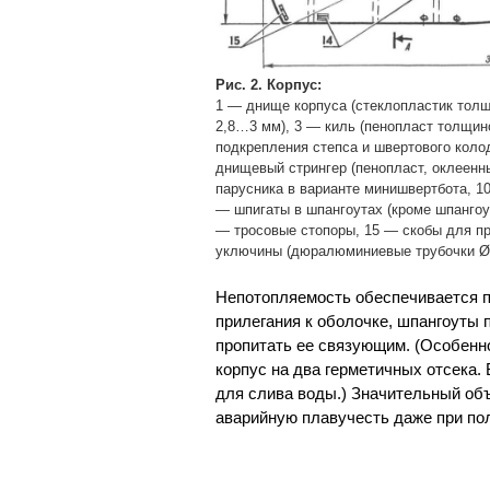
Рис. 2. Корпус:
1 — днище корпуса (стеклопластик толщ
2,8…3 мм), 3 — киль (пенопласт толщин
подкрепления степса и швертового коло
днищевый стрингер (пенопласт, оклеенн
парусника в варианте минишвертбота, 1
— шпигаты в шпангоутах (кроме шпангоу
— тросовые стопоры, 15 — скобы для пр
уключины (дюралюминиевые трубочки Ø 
Непотопляемость обеспечивается п
прилегания к оболочке, шпангоуты 
пропитать ее связующим. (Особенно
корпус на два герметичных отсека.
для слива воды.) Значительный объ
аварийную плавучесть даже при по