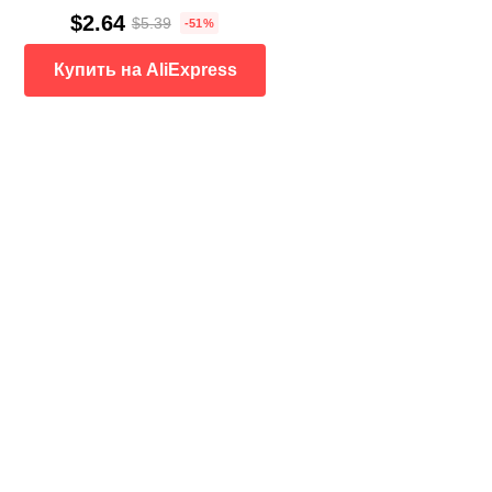
$2.64
$5.39
-51%
Купить на AliExpress