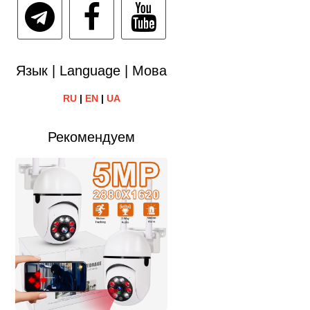
Язык | Language | Мова
RU
|
EN
|
UA
Рекомендуем