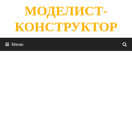
Перейти
МОДЕЛИСТ-
к
содержимому
КОНСТРУКТОР
Меню