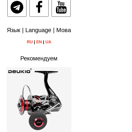
Язык | Language | Мова
RU
|
EN
|
UA
Рекомендуем