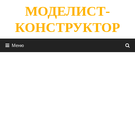
Перейти
МОДЕЛИСТ-
к
содержимому
КОНСТРУКТОР
Меню