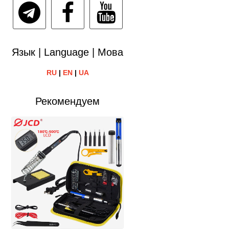
Язык | Language | Мова
RU
|
EN
|
UA
Рекомендуем