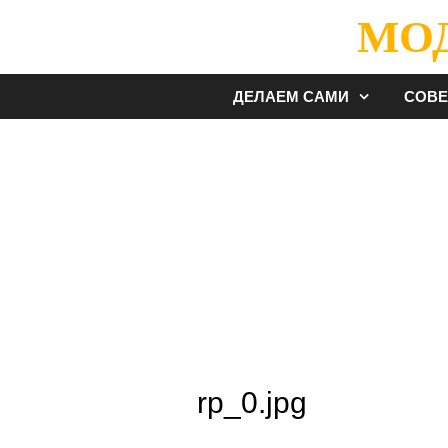
Перейти
МО
к
содержимому
ДЕЛАЕМ САМИ
СОВ
rp_0.jpg