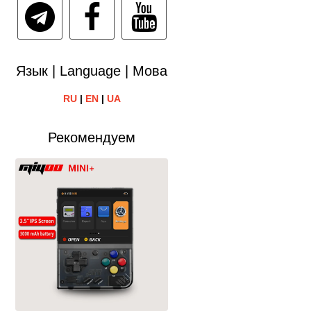
Язык | Language | Мова
RU
|
EN
|
UA
Рекомендуем