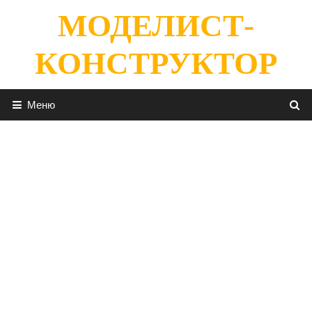
Перейти
МОДЕЛИСТ-
к
содержимому
КОНСТРУКТОР
Меню