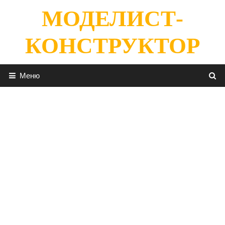
Перейти
МОДЕЛИСТ-
к
содержимому
КОНСТРУКТОР
Меню