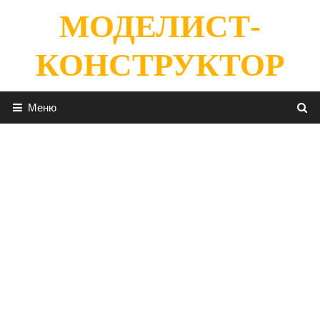
Перейти
МОДЕЛИСТ-
к
содержимому
КОНСТРУКТОР
Меню