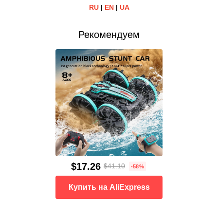
RU
|
EN
|
UA
Рекомендуем
$17.26
$41.10
-58%
Купить на AliExpress