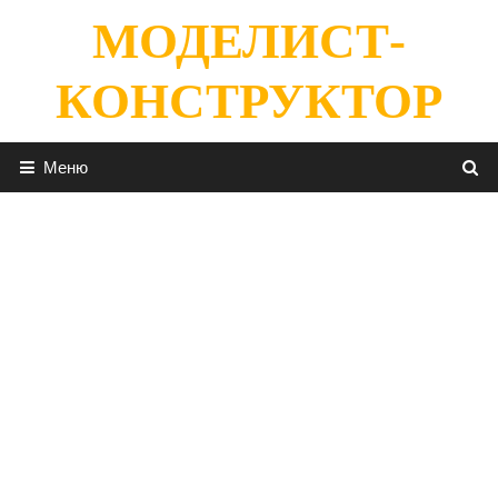
Перейти
МОДЕЛИСТ-
к
содержимому
КОНСТРУКТОР
Меню