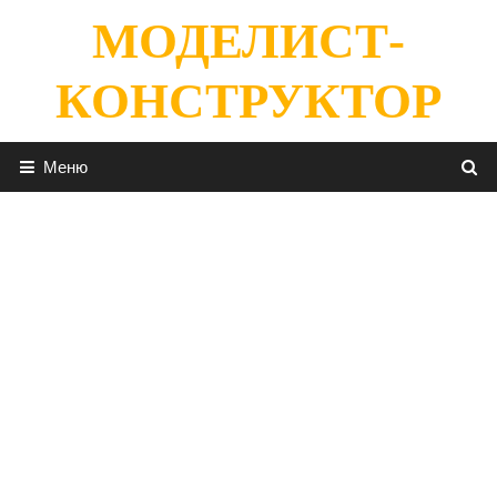
Перейти
МОДЕЛИСТ-
к
содержимому
КОНСТРУКТОР
Меню