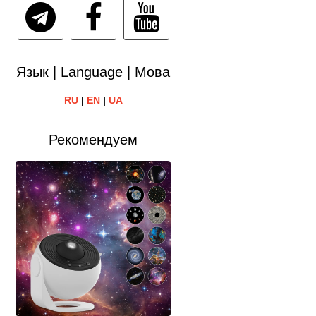
Язык | Language | Мова
RU
|
EN
|
UA
Рекомендуем