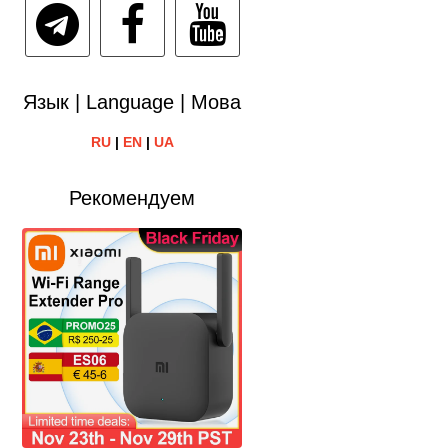
Язык | Language | Мова
RU
|
EN
|
UA
Рекомендуем