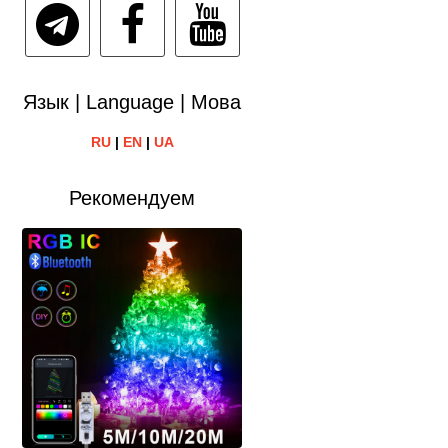
Язык | Language | Мова
RU
|
EN
|
UA
Рекомендуем