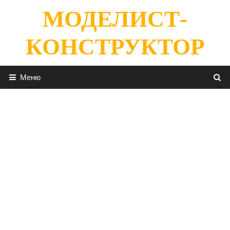
Перейти
МОДЕЛИСТ-
к
содержимому
КОНСТРУКТОР
Меню