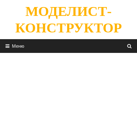
Перейти
МОДЕЛИСТ-
к
содержимому
КОНСТРУКТОР
Меню