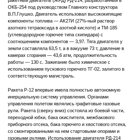
ракетный двигатель (ЖРД) РД-214, разработанный в
ОКБ-254 под руководством Главного конструктора
В.П.Глушко. Двигатель использовал высококипящие
компоненты топлива — АК27И (27%-ный раствор
азотного тетраоксида в азотной кислоте) и ТМ-185
(углеводородное горючее типа скипидара) с
соотношением компонентов — 3,97. Тяга двигателя у
земли составляла 63,5 т, а в вакууме 73 т, давление в
камерах сгорания — 43,6 атм, продолжительность
работы — 130 с. Зажигание было химическое с
использованием пускового горючего ТГ-02, залитого в
соответствующую магистраль.
Ракета Р-12 впервые имела полностью автономную
инерциальную систему управления. Органами
управления полетом являлись графитовые газовые
рули. Ракета (сверху вниз) состояла из боевой части,
переходной юбки, бака окислителя, межбакового
приборного отсека, бака горючего и хвостового отсека,
со смонтированными на нем стартовыми опорами и
газовыми рулями. Использование двигателя РД-214