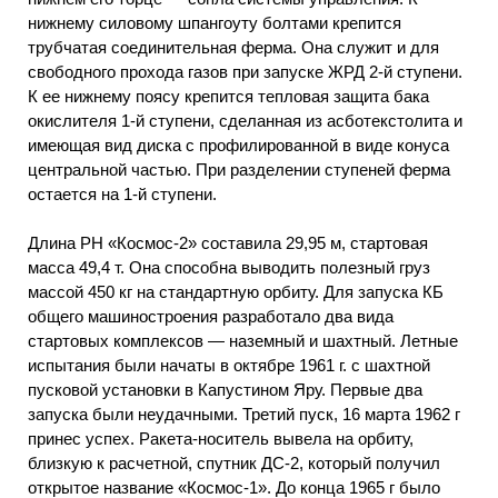
нижнему силовому шпангоуту болтами крепится
трубчатая соединительная ферма. Она служит и для
свободного прохода газов при запуске ЖРД 2-й ступени.
К ее нижнему поясу крепится тепловая защита бака
окислителя 1-й ступени, сделанная из асботекстолита и
имеющая вид диска с профилированной в виде конуса
центральной частью. При разделении ступеней ферма
остается на 1-й ступени.
Длина PH «Космос-2» составила 29,95 м, стартовая
масса 49,4 т. Она способна выводить полезный груз
массой 450 кг на стандартную орбиту. Для запуска КБ
общего машиностроения разработало два вида
стартовых комплексов — наземный и шахтный. Летные
испытания были начаты в октябре 1961 г. с шахтной
пусковой установки в Капустином Яру. Первые два
запуска были неудачными. Третий пуск, 16 марта 1962 г
принес успех. Ракета-носитель вывела на орбиту,
близкую к расчетной, спутник ДС-2, который получил
открытое название «Космос-1». До конца 1965 г было