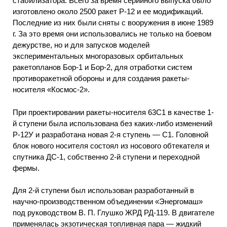
стабилизатора. Всего за время серийного выпуска было
изготовлено около 2500 ракет Р-12 и ее модификаций.
Последние из них были сняты с вооружения в июне 1989
г. За это время они использовались не только на боевом
дежурстве, но и для запусков моделей
экспериментальных многоразовых орбитальных
ракетопланов Бор-1 и Бор-2, для отработки систем
противоракетной обороны и для создания ракеты-
носителя «Космос-2».
При проектировании ракеты-носителя 63С1 в качестве 1-
й ступени была использована без каких-либо изменений
Р-12У и разработана новая 2-я ступень — С1. Головной
блок нового носителя состоял из носового обтекателя и
спутника ДС-1, собственно 2-й ступени и переходной
фермы.
Для 2-й ступени был использован разработанный в
научно-производственном объединении «Энергомаш»
под руководством В. П. Глушко ЖРД РД-119. В двигателе
применялась экзотическая топливная пара — жидкий