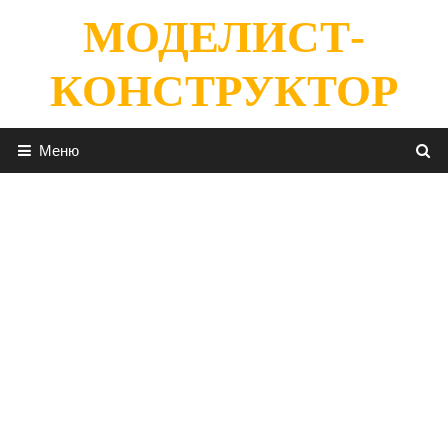
Перейти
МОДЕЛИСТ-
к
содержимому
КОНСТРУКТОР
Меню