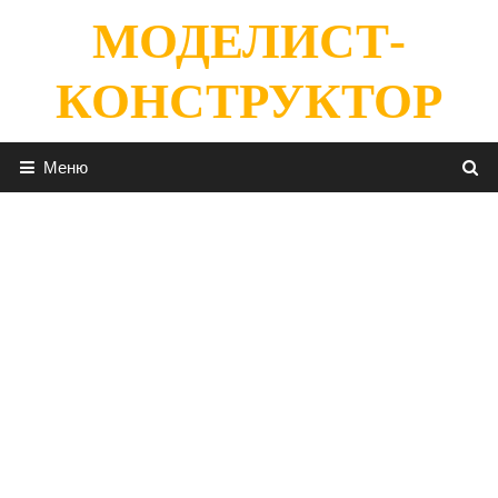
Перейти
МОДЕЛИСТ-
к
содержимому
КОНСТРУКТОР
Меню