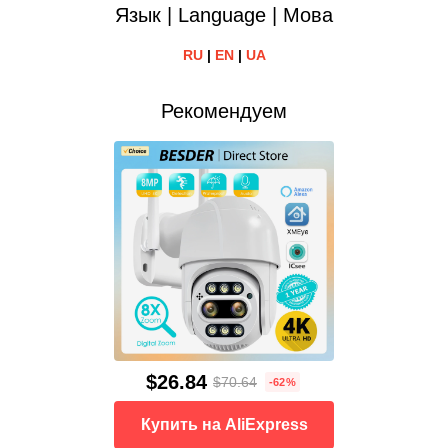
Язык | Language | Мова
RU
|
EN
|
UA
Рекомендуем
$26.84
$70.64
-62%
Купить на AliExpress