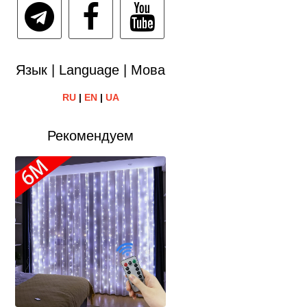
Язык | Language | Мова
RU
|
EN
|
UA
Рекомендуем